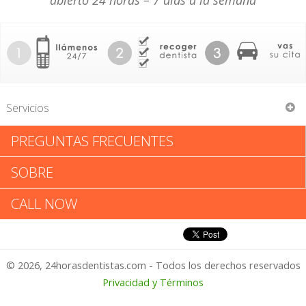
abierto 24 horas – 7 días a la semana
Servicios
PREGUNTAS FRECUENTES
John M Hoskins
SOBRE
John M Hoskins: Califica tu
CALL NOW
Experiencia
© 2026, 24horasdentistas.com - Todos los derechos reservados
1 – No Feliz
Privacidad y Términos