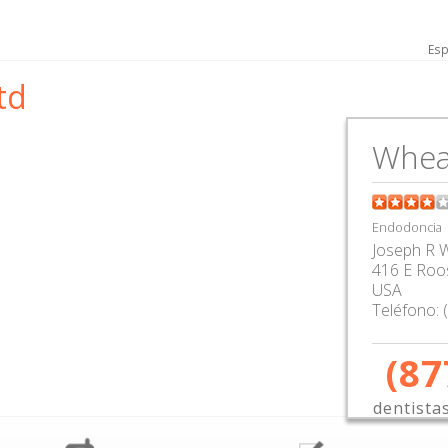
Esp
td
Whea
Endodoncia
Joseph R W
416 E Roos
USA
Teléfono:
(87
dentista