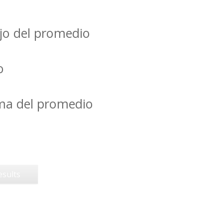
jo del promedio
o
ima del promedio