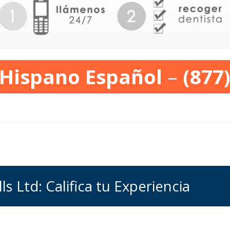
 Hispano Español
–
(877
s Ltd: Califica tu Experiencia