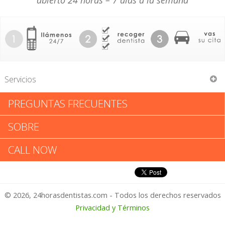
abierto 24 horas – 7 días a la semana
Servicios
PREGUNTAS FRECUENTES
Maria Concepcion
SOBRE
Maria Concepcion: Califica tu
CALL NOW
Experiencia
© 2026, 24horasdentistas.com - Todos los derechos reservados
1 – No Feliz
Privacidad y Términos